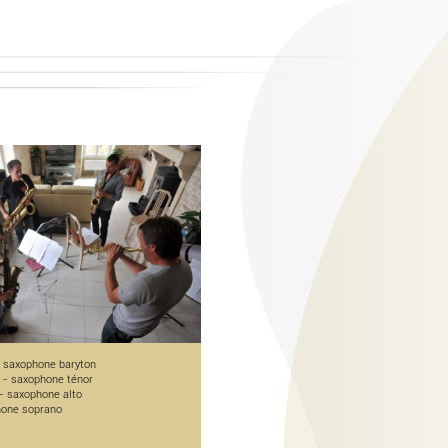
 saxophone baryton
- saxophone ténor
- saxophone alto
one soprano