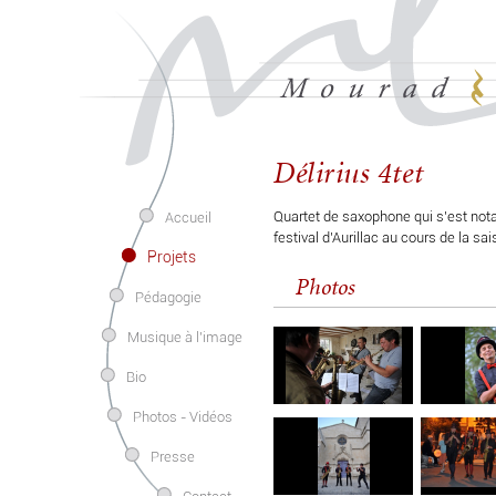
Délirius 4tet
Quartet de saxophone qui s’est nota
Accueil
festival d’Aurillac au cours de la sa
Projets
Photos
Pédagogie
Musique à l'image
Bio
Photos - Vidéos
Presse