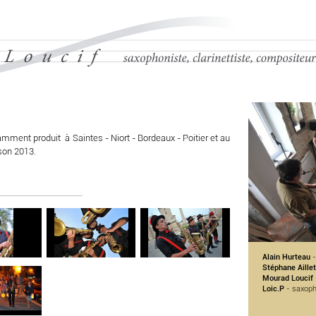
mment produit à Saintes - Niort - Bordeaux - Poitier et au
ison 2013.
Alain Hurteau
-
Stéphane Aillet
Mourad Loucif
Loic.P
- saxoph